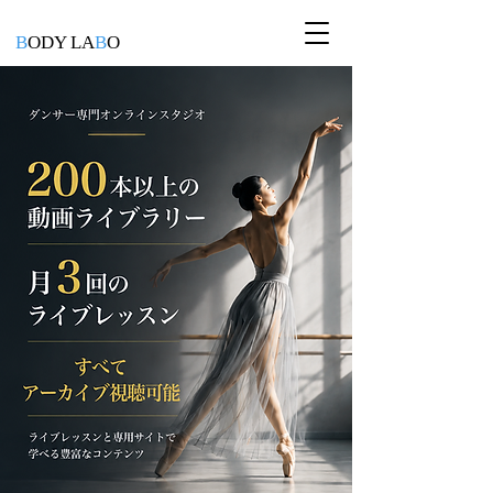
B
ODY LA
B
O